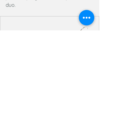
duo.
www.canispirit.net
Contact | Cani Spirit
Une question, une demande
d’accompagnement ou un premier
contact ? Écrivez-moi ou appelez-moi : je
suis à votre écoute pour vous et votre
chien. En Normandie: Tinchebray, Flers,
Vire, Condé en Normandie et autour de
chez vous ...