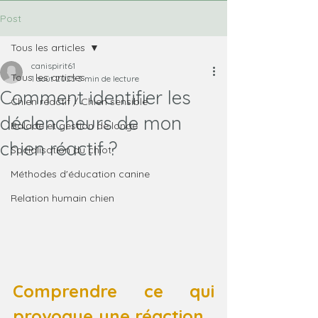
Post
Tous les articles
canispirit61
Tous les articles
1 août 2025
3 min de lecture
Comment identifier les
Chien réactif / Chien sensible
déclencheurs de mon
Balade et gestion de longe
chien réactif ?
Socialisation du chiot
Méthodes d'éducation canine
Relation humain chien
Comprendre ce qui 
provoque une réaction… 