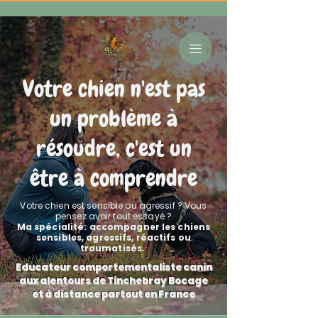
Votre chien n'est pas
un problème à
résoudre, c'est un
être à comprendre
Votre chien est sensible ou agressif ? Vous
pensez avoir tout essayé ?
Ma spécialité: accompagner les chiens
sensibles, agressifs, réactifs ou
traumatisés.
Educateur comportementaliste canin
aux alentours de Tinchebray Bocage
et à distance partout en France