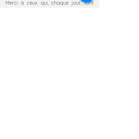
Merci à ceux qui, chaque jour, font 
preuve de responsabilité et veillent à 
offrir un environnement sécurisant à 
tous. Pour les autres, réveillez-vous.
Sabrina Ricard / Cani'Spirit
Voir tout
Posts récents