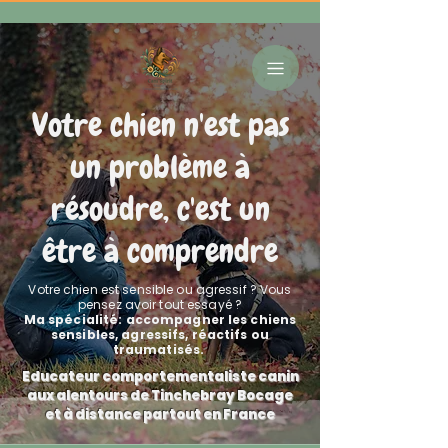
Votre chien n'est pas
un problème à
résoudre, c'est un
être à comprendre
Votre chien est sensible ou agressif ? Vous
pensez avoir tout essayé ?
Ma spécialité: accompagner les chiens
sensibles, agressifs, réactifs ou
traumatisés.
Educateur comportementaliste canin
aux alentours de Tinchebray Bocage
et à distance partout en France