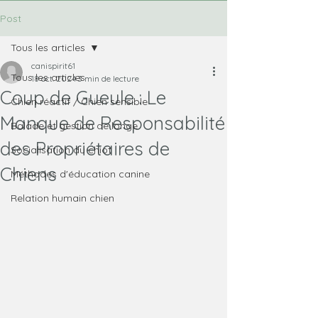
Post
Tous les articles
canispirit61
Tous les articles
18 oct. 2024
3 min de lecture
Coup de Gueule : Le
Chien réactif / Chien sensible
Manque de Responsabilité
Balade et gestion de longe
des Propriétaires de
Socialisation du chiot
Chiens
Méthodes d'éducation canine
Relation humain chien