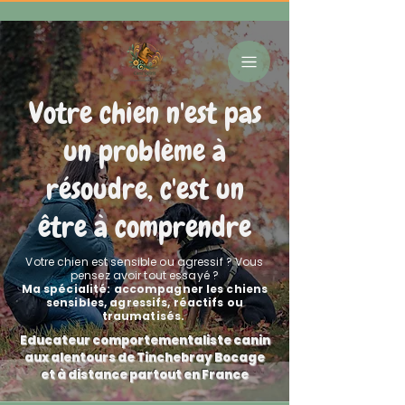
Votre chien n'est pas
un problème à
résoudre, c'est un
être à comprendre
Votre chien est sensible ou agressif ? Vous
pensez avoir tout essayé ?
Ma spécialité: accompagner les chiens
sensibles, agressifs, réactifs ou
traumatisés.
Educateur comportementaliste canin
aux alentours de Tinchebray Bocage
et à distance partout en France