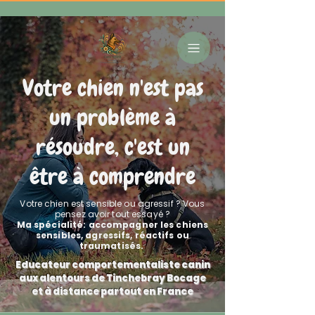
Votre chien n'est pas
un problème à
résoudre, c'est un
être à comprendre
Votre chien est sensible ou agressif ? Vous
pensez avoir tout essayé ?
Ma spécialité: accompagner les chiens
sensibles, agressifs, réactifs ou
traumatisés.
Educateur comportementaliste canin
aux alentours de Tinchebray Bocage
et à distance partout en France