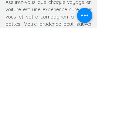
Assurez-vous que chaque voyage en 
voiture est une expérience sûre pour 
vous et votre compagnon à quatre 
pattes. Votre prudence peut sauver 
des vies et éviter des situations 
traumatisantes pour vous, votre chien 
et les autres usagers de la route.
Cani'Spirit
Méthodes d'éducation canine
Voir tout
Posts récents