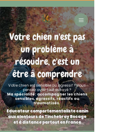
Votre chien n'est pas
un problème à
résoudre, c'est un
être à comprendre
Votre chien est sensible ou agressif ? Vous
pensez avoir tout essayé ?
Ma spécialité: accompagner les chiens
sensibles, agressifs, réactifs ou
traumatisés.
Educateur comportementaliste canin
aux alentours de Tinchebray Bocage
et à distance partout en France