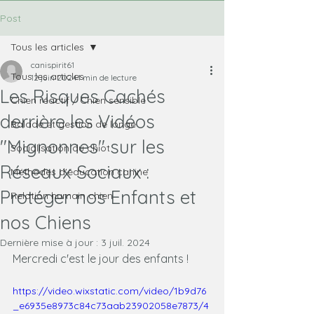
Post
Tous les articles
canispirit61
Tous les articles
12 juin 2024
1 min de lecture
Les Risques Cachés
Chien réactif / Chien sensible
derrière les Vidéos
Balade et gestion de longe
"Mignonnes" sur les
Socialisation du chiot
Réseaux Sociaux :
Méthodes d'éducation canine
Protéger nos Enfants et
Relation humain chien
nos Chiens
Dernière mise à jour :
3 juil. 2024
Mercredi c'est le jour des enfants !
https://video.wixstatic.com/video/1b9d76
_e6935e8973c84c73aab23902058e7873/4