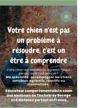
Votre chien n'est pas
un problème à
résoudre, c'est un
être à comprendre
Votre chien est sensible ou agressif ? Vous
pensez avoir tout essayé ?
Ma spécialité: accompagner les chiens
sensibles, agressifs, réactifs ou
traumatisés.
Educateur comportementaliste canin
aux alentours de Tinchebray Bocage
et à distance partout en France