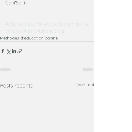
Cani'Spirit
#educateurcanin
#educationcanine
#
enfants
#orne
#tinchebray
Méthodes d'éducation canine
Voir tout
Posts récents