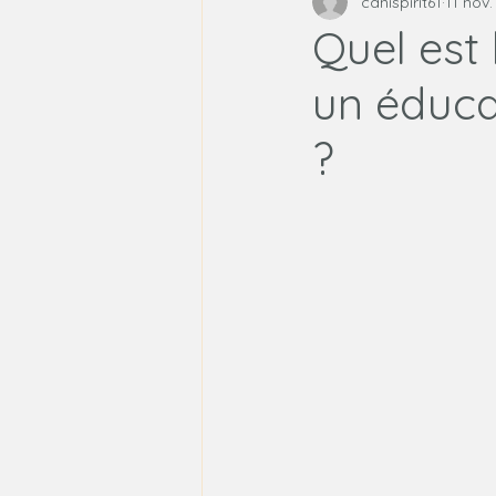
canispirit61
11 nov
Méthodes d'éducation cani
Quel est
un éduca
?