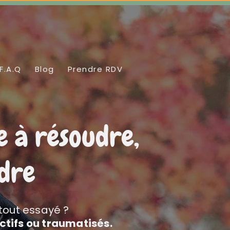
F.A.Q
Blog
Prendre RDV
e à résoudre,
ndre
 tout essayé ?
ctifs ou traumatisés.