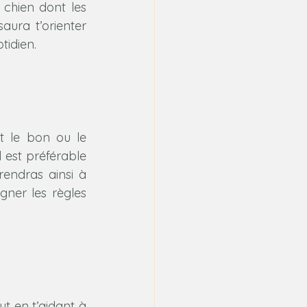
chien dont les 
ura t’orienter 
tidien.
t le bon ou le 
est préférable 
endras ainsi à 
ner les règles 
 en t’aidant à 