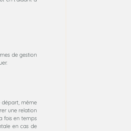
mes de gestion 
uer.
e départ, même 
er une relation 
a fois en temps 
tale en cas de 