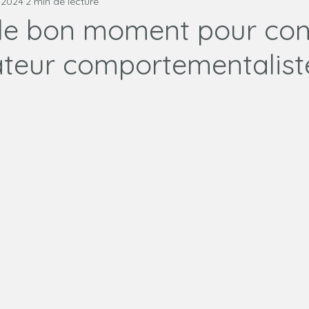
. 2024
2 min de lecture
ne
Relation humain chien
 le bon moment pour con
teur comportementalist