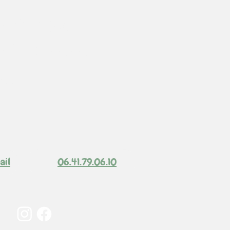
 suivi pour
 chien, même à
ce !
ail
06.41.79.06.10