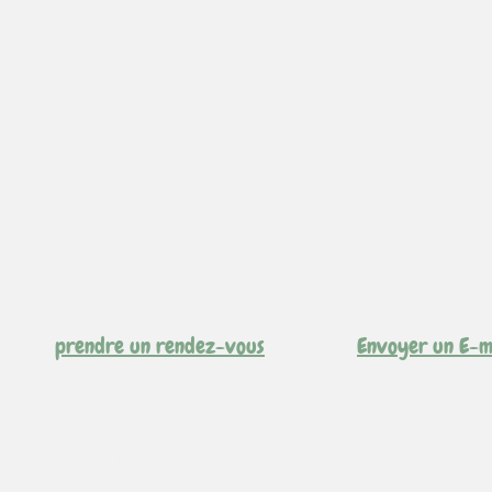
endredi: SOURDEVAL
Votre
votre
distan
ontact
prendre un rendez-vous
Envoyer un E-m
A propos
Témoignages
Services
Blog
Contact