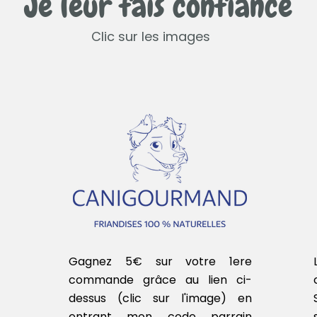
Je leur fais confiance
Clic sur les images
Gagnez 5€ sur votre 1ere
commande grâce au lien ci-
dessus (clic sur l'image) en
entrant mon code parrain