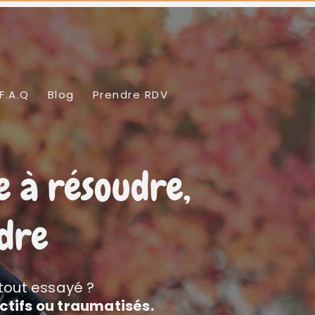
F.A.Q
Blog
Prendre RDV
e à résoudre,
ndre
 tout essayé ?
ctifs ou traumatisés.