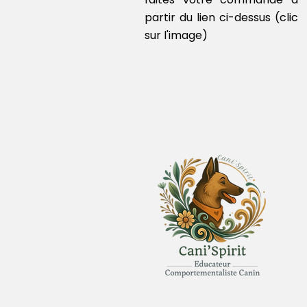
partir du lien ci-dessus (clic
sur l'image)
Z
D
L
M
J