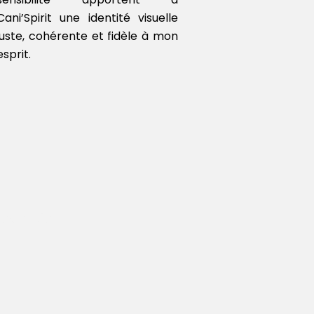
Cani’Spirit une identité visuelle
juste, cohérente et fidèle à mon
esprit.
ésentiel