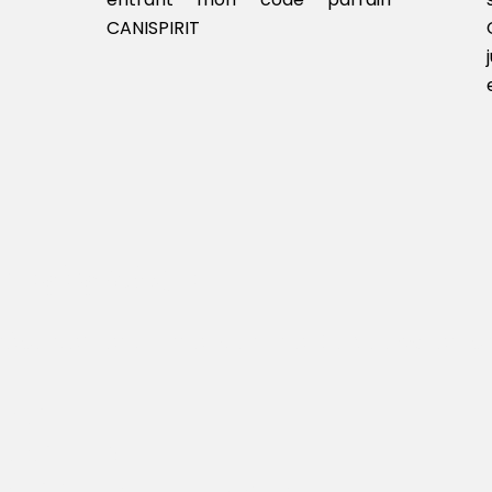
CANISPIRIT
one géographique
épartement: Orne, Manche, Calvados, en pr
undi: VIRE​
ardi: FLERS
eudi: CONDE EN NORMANDIE