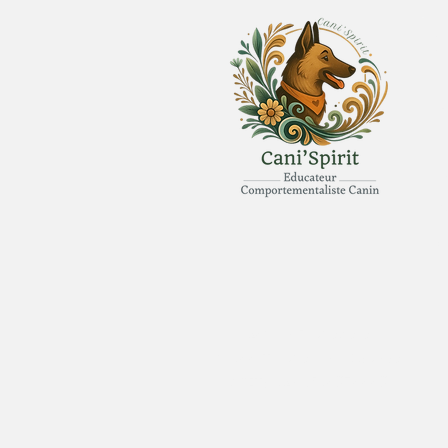
Z
D
L
M
J
V
206 La Frichetière
61800 Tinchebray-Bocage​
SIRET/ 82495803700031