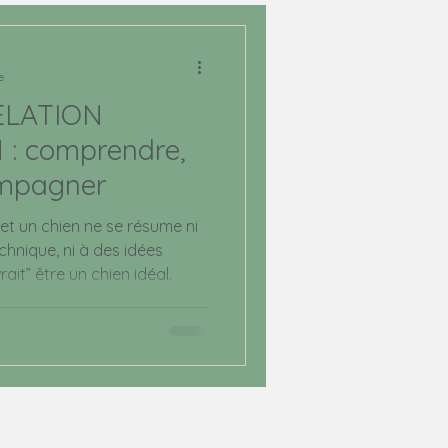
e
ELATION
: comprendre,
ompagner
 et un chien ne se résume ni
echnique, ni à des idées
it” être un chien idéal.