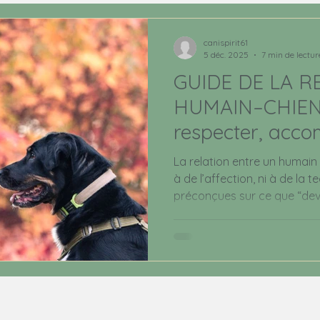
ne
Relation humain chien
canispirit61
5 déc. 2025
7 min de lectur
GUIDE DE LA R
HUMAIN–CHIEN 
respecter, acc
La relation entre un humain
à de l’affection, ni à de la t
préconçues sur ce que “devra