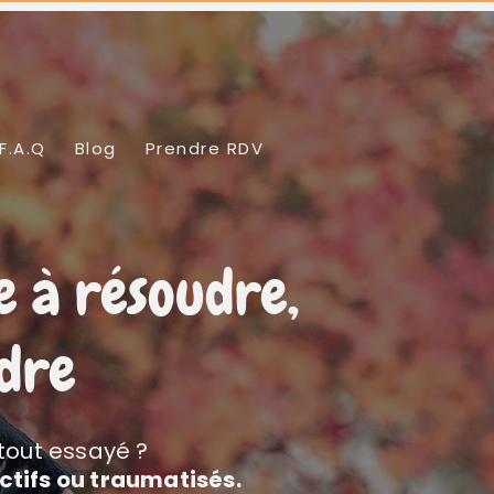
F.A.Q
Blog
Prendre RDV
e à résoudre,
ndre
 tout essayé ?
ctifs ou traumatisés.