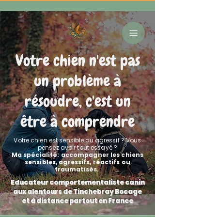
Votre chien n'est pas
un problème à
résoudre, c'est un
être à comprendre
Votre chien est sensible ou agressif ? Vous
pensez avoir tout essayé ?
Ma spécialité: accompagner les chiens
sensibles, agressifs, réactifs ou
traumatisés.
Educateur comportementaliste canin
aux alentours de Tinchebray Bocage
et à distance partout en France