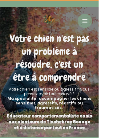
Votre chien n'est pas
un problème à
résoudre, c'est un
être à comprendre
Votre chien est sensible ou agressif ? Vous
pensez avoir tout essayé ?
Ma spécialité: accompagner les chiens
sensibles, agressifs, réactifs ou
traumatisés.
Educateur comportementaliste canin
aux alentours de Tinchebray Bocage
et à distance partout en France