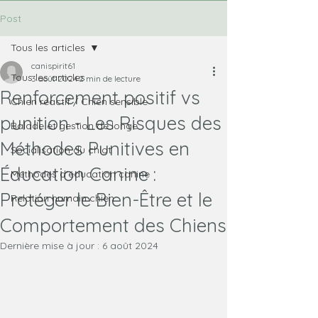
Post
Tous les articles
canispirit61
Tous les articles
3 août 2024
2 min de lecture
Renforcement positif vs
Chien réactif / Chien sensible
punition - Les Risques des
Balade et gestion de longe
Méthodes Punitives en
Socialisation du chiot
Éducation Canine :
Méthodes d'éducation canine
Protéger le Bien-Être et le
Relation humain chien
Comportement des Chiens
Dernière mise à jour :
6 août 2024