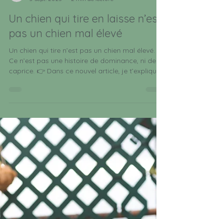
canispirit61
5 sept. 2025
2 min de lecture
Un chien qui tire en laisse n’est
pas un chien mal élevé
Un chien qui tire n’est pas un chien mal élevé.
Ce n’est pas une histoire de dominance, ni de
caprice. 👉 Dans ce nouvel article, je t’explique
pourquoi la laisse tendue n’est pas un affront,
et comment transformer vos balades… sans
lutte.