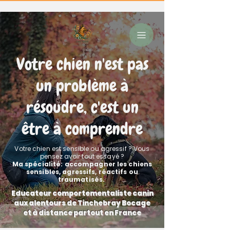
Votre chien n'est pas
un problème à
résoudre, c'est un
être à comprendre
Votre chien est sensible ou agressif ? Vous
pensez avoir tout essayé ?
Ma spécialité: accompagner les chiens
sensibles, agressifs, réactifs ou
traumatisés.
Educateur comportementaliste canin
aux alentours de Tinchebray Bocage
et à distance partout en France