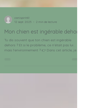
canispirit61
12 sept. 2025
2 min de lecture
Mon chien est ingérable dehors
Tu dis souvent que ton chien est ingérable
dehors ? Et si le problème, ce n’était pas lui…
mais l’environnement ? 👉 Dans cet article, je
t’explique pourquoi certains chiens saturent à
l’extérieur et comment les aider à retrouver du
calme, sans cris ni coercition.