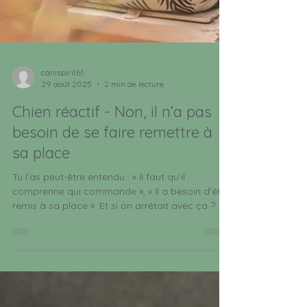
canispirit61
29 août 2025
2 min de lecture
Chien réactif - Non, il n’a pas
besoin de se faire remettre à
sa place
Tu l’as peut-être entendu : « Il faut qu’il
comprenne qui commande », « Il a besoin d’être
remis à sa place ». Et si on arrêtait avec ça ?