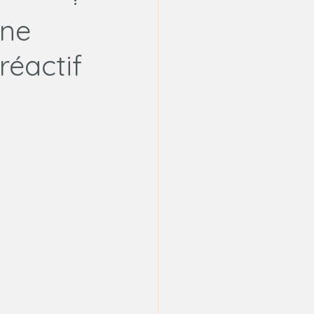
 ne
réactif