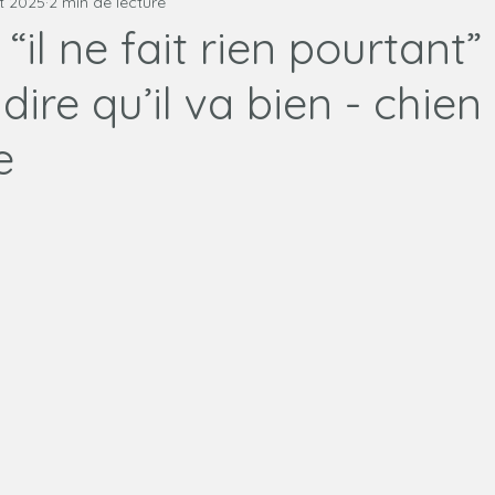
t 2025
2 min de lecture
ne
Relation humain chien
“il ne fait rien pourtant”
dire qu’il va bien - chien 
e