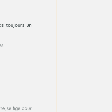
as toujours un 
es.
e
.
rme, se fige pour 