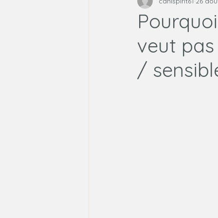
canispirit61
26 aoû
Méthodes d'éducation cani
Pourquoi 
veut pas 
/ sensibl