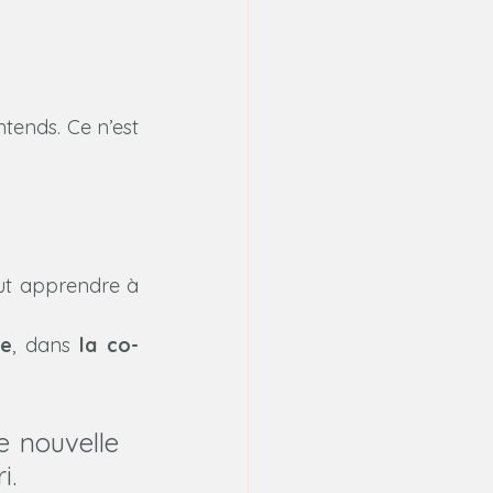
ntends. Ce n’est 
aut apprendre à 
te
, dans 
la co-
 nouvelle 
i.