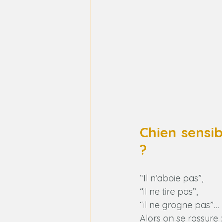
Chien sensib
?
“Il n’aboie pas”, 
“il ne tire pas”, 
“il ne grogne pas”…
Alors on se rassure :