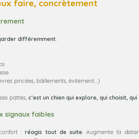
eux faire, concrètement
trement
garder différemment
 :
ps
isse
lèvres pincées, bâillements, évitement…)
es pattes, 
c’est un chien qui explore, qui choisit, q
 signaux faibles
confort : 
réagis tout de suite
. Augmente la distan