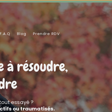
F.A.Q
Blog
Prendre RDV
e à résoudre,
ndre
 tout essayé ?
ctifs ou traumatisés.