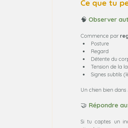
Ce que tu p
🧠 
Observer au
Commence par 
re
Posture
Regard
Détente du cor
Tension de la la
Signes subtils (
Un chien bien dans s
🤝 
Répondre aux
Si tu captes un in