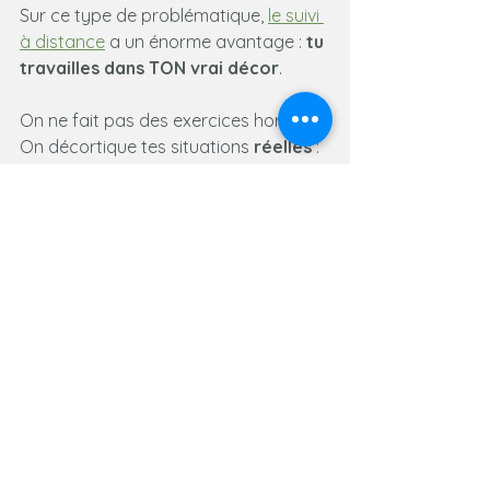
Sur ce type de problématique, 
le suivi 
à distance
 a un énorme avantage : 
tu 
travailles dans TON vrai décor
.
On ne fait pas des exercices hors-sol.
On décortique tes situations 
réelles 
:
où ça bascule,
à quelle distance,
dans quel contexte,
quel type de chien déclenche,
et comment vous récupérez 
après.
C’est exactement ce que je propose : 
accompagnement comportemental 
chien à distance
, pour les chiens 
sensibles, réactifs et traumatisés, 
avec un focus clair sur les difficultés 
en balade et en environnement.