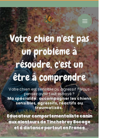
Votre chien n'est pas
un problème à
résoudre, c'est un
être à comprendre
Votre chien est sensible ou agressif ? Vous
pensez avoir tout essayé ?
Ma spécialité: accompagner les chiens
sensibles, agressifs, réactifs ou
traumatisés.
Educateur comportementaliste canin
aux alentours de Tinchebray Bocage
et à distance partout en France